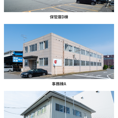
保管庫D棟
事務棟A