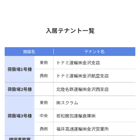
入居テナント一覧
施設名
テナント名
東側
トナミ運輸㈱金沢支店
荷扱場1号棟
西側
トナミ運輸㈱金沢航空支店
荷扱場2号棟
北陸名鉄運輸㈱金沢西支店
東側
㈱スクラム
荷扱場3号棟
中央
若松梱包運輸倉庫㈱
西側
福井高速運輸㈱金沢営業所
現場事務室