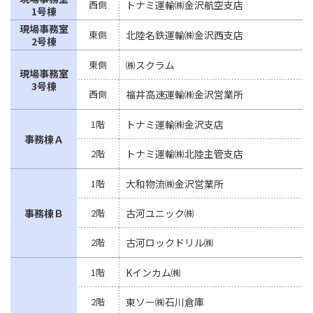
西側
トナミ運輸㈱金沢航空支店
1号棟
現場事務室
東側
北陸名鉄運輸㈱金沢西支店
2号棟
東側
㈱スクラム
現場事務室
3号棟
西側
福井高速運輸㈱金沢営業所
1階
トナミ運輸㈱金沢支店
事務棟Ａ
2階
トナミ運輸㈱北陸主管支店
1階
大和物流㈱金沢営業所
事務棟Ｂ
2階
古河ユニック㈱
2階
古河ロックドリル㈱
1階
Kインカム㈱
2階
東ソー㈱石川倉庫