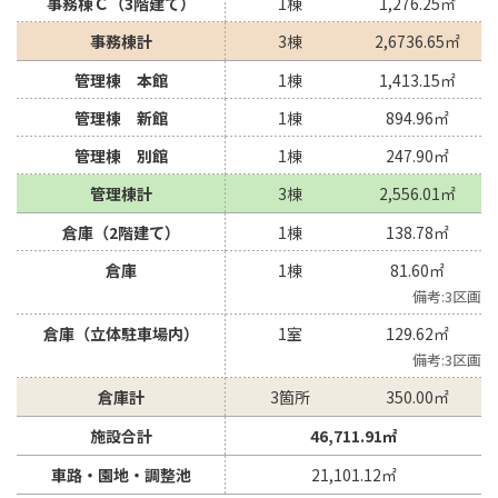
事務棟Ｃ（3階建て）
1棟
1,276.25㎡
事務棟計
3棟
2,6736.65㎡
管理棟 本館
1棟
1,413.15㎡
管理棟 新館
1棟
894.96㎡
管理棟 別館
1棟
247.90㎡
管理棟計
3棟
2,556.01㎡
倉庫（2階建て）
1棟
138.78㎡
倉庫
1棟
81.60㎡
3区画
倉庫（立体駐車場内）
1室
129.62㎡
3区画
倉庫計
3箇所
350.00㎡
施設合計
46,711.91㎡
車路・園地・調整池
21,101.12㎡