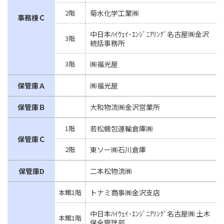
2階
菊水化学工業㈱
事務棟Ｃ
中日本ﾊｲｳｪｲ･ｴﾝｼﾞﾆｱﾘﾝｸﾞ名古屋㈱金沢
3階
統括事務所
3階
㈱福光屋
保管庫Ａ
㈱福光屋
保管庫Ｂ
大和物流㈱金沢営業所
1階
若松梱包運輸倉庫㈱
保管庫Ｃ
2階
東ソー㈱石川倉庫
保管庫D
二本松物流㈱
本館1階
トナミ商事㈱金沢支店
中日本ﾊｲｳｪｲ･ｴﾝｼﾞﾆｱﾘﾝｸﾞ名古屋㈱ 土木
本館1階
保全管理部